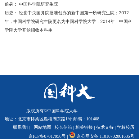
校
前身： 中国科学院研究生院
概
历史： 经党中央国务院批准创办的新中国第一所研究生院；2012
年，中国科学院研究生院更名为中国科学院大学；2014年，中国科
况
学院大学开始招收本科生
组
织
机
构
师
资
队
版权所有©中国科学院大学
伍
地址：北京市怀柔区雁栖湖东路1号 邮编：101408
教
联系我们
|
网站地图
|
校长信箱
|
相关链接
|
技术支持
|
学校校历
育
京ICP备07017956号 |
京公网安备 11010702001635号