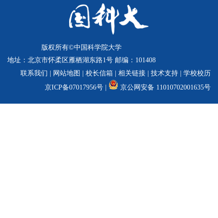
校
概
况
版权所有©中国科学院大学
组
地址：北京市怀柔区雁栖湖东路1号 邮编：101408
织
联系我们
|
网站地图
|
校长信箱
|
相关链接
|
技术支持
|
学校校历
京ICP备07017956号 |
京公网安备 11010702001635号
机
构
师
资
队
伍
教
育