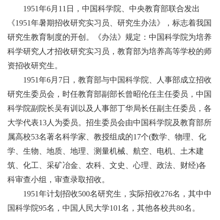
校
1951年6月11日，中国科学院、中央教育部联合发出
概
《1951年暑期招收研究实习员、研究生办法》，标志着我国
况
研究生教育制度的开创。《办法》规定：中国科学院为培养
科学研究人才招收研究实习员，教育部为培养高等学校的师
组
资招收研究生。
织
1951年6月7日，教育部与中国科学院、人事部成立招收
机
研究生委员会，时任教育部副部长曾昭伦任主任委员，中国
构
科学院副院长吴有训以及人事部丁华局长任副主任委员，各
大学代表13人为委员。招生委员会由中国科学院及教育部所
师
属高校53名著名科学家、教授组成的17个(数学、物理、化
资
学、生物、地质、地理、测量机械、航空、电机、土木建
队
筑、化工、采矿冶金、农科、文史、心理、政法、财经)各
伍
科审查小组，审查录取招收。
1951年计划招收500名研究生，实际招收276名，其中中
教
国科学院95名，中国人民大学101名，其他各校共80名。
育