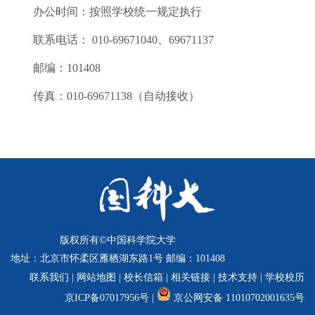
校
办公时间：按照学校统一规定执行
概
联系电话： 010-69671040、69671137
况
邮编：101408
组
传真：010-69671138（自动接收）
织
机
构
师
资
队
版权所有©中国科学院大学
伍
地址：北京市怀柔区雁栖湖东路1号 邮编：101408
联系我们
|
网站地图
|
校长信箱
|
相关链接
|
技术支持
|
学校校历
教
京ICP备07017956号 |
京公网安备 11010702001635号
育