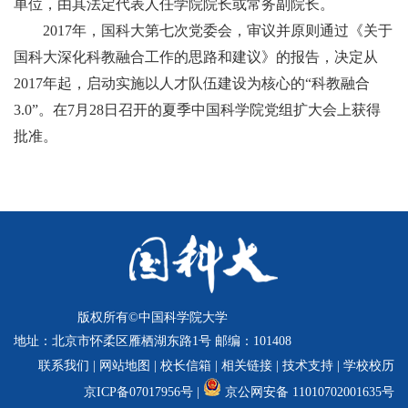
单位，由其法定代表人任学院院长或常务副院长。
教
2017年，国科大第七次党委会，审议并原则通过《关于
学
国科大深化科教融合工作的思路和建议》的报告，决定从
2017年起，启动实施以人才队伍建设为核心的“科教融合
科
3.0”。在7月28日召开的夏季中国科学院党组扩大会上获得
学
批准。
研
究
招
生
就
版权所有©中国科学院大学
业
地址：北京市怀柔区雁栖湖东路1号 邮编：101408
合
联系我们
|
网站地图
|
校长信箱
|
相关链接
|
技术支持
|
学校校历
作
京ICP备07017956号 |
京公网安备 11010702001635号