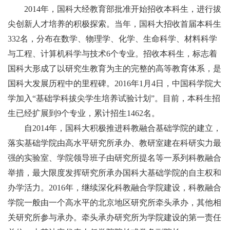
校
2014年，国科大经教育部批准开始招收本科生，进行拔
概
尖创新人才培养的积极探索。当年，国科大招收首届本科生
况
332名，分布在数学、物理学、化学、生命科学、材料科学
与工程、计算机科学与技术6个专业。招收本科生，标志着
组
国科大形成了以研究生教育为主的完整的高等教育体系，是
织
国科大发展历程中的里程碑。2016年1月4日，中国科学院大
机
学加入“基础学科拔尖学生培养试验计划”。目前，本科生招
构
生已经扩展到9个专业，累计招生1462名。
自2014年，国科大积极推进科教融合基础学院的建立，
师
落实基础学院由高水平研究所承办、教研室建在科研实力最
资
强的实验室、学院领导班子由研究所提名等一系列科教融合
队
举措，最大限度发挥研究所承办国科大基础学院的自主权和
伍
办学活力。2016年，继续深化科教融合学院建设，科教融合
学院一般由一个高水平的北京地区研究所牵头承办，其他相
教
关研究所参与承办。牵头承办研究所为学院建设的第一责任
育