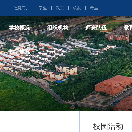
信息门户
学生
教工
校友
考生
信息门户
学生
教工
校友
考生
学校概况
组织机构
师资队伍
教
科学研究
首页
学校概况
组织机构
师资
学校简介
治理机构
两院院
学校章程
院系中心
杰出青
现任领导
培养单位
专任教
管理支撑
管理支撑
研究生
校园活动
历史沿革
教育管