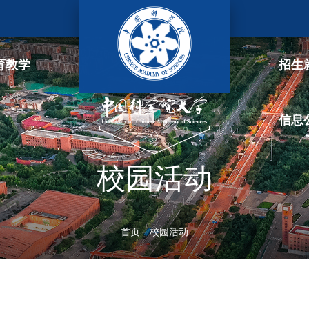
网站地图
育教学
招生
信息
队伍
教育教学
科学研究
招生就业
合作交
校园活动
士
本科生教育
科研动态
招生信息
国内合
年
研究生教育
学术期刊
招生信息
国际合
首页
-
校园活动
师
国际合作培养
图书馆
本科生招生
教育基
导师
继续教育
研究生招生
理干部
留学生教育
留学生招生