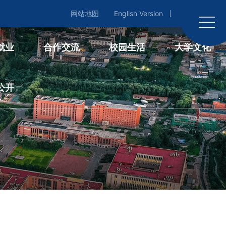
网站地图
English Version
English Version
就业
合作交流
校园生活
大学文化
公开
流
校园生活
大学文化
信息公开
作
笃志网
国科大新视点
事项
作
团学在线
光影国科大
年度报告
金会
校园服务
校训释义
制度办法
国科大社区
春分工程
联系我们
教工之家
中国科学院
在线申请