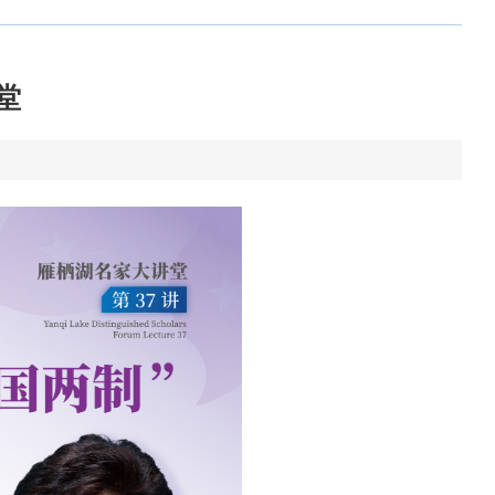
与“两弹一
讲座论坛
监督投诉
星”纪念馆
堂
学生社团
校长信箱
科技创新
社会实践
志愿公益
体育活动
文艺活动