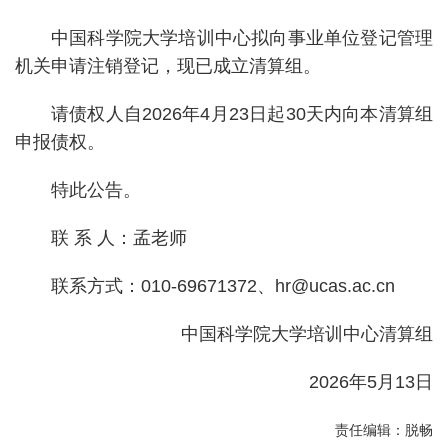
校
中国科学院大学培训中心拟向事业单位登记管理
概
机关申请注销登记，现已成立清算组。
况
组
请债权人自2026年4月23日起30天内向本清算组
申报债权。
织
机
特此公告。
构
联 系 人：孟老师
师
联系方式：010-69671372、
hr@ucas.ac.cn
资
队
中国科学院大学培训中心清算组
伍
2026年5月13日
教
责任编辑：脱畅
育